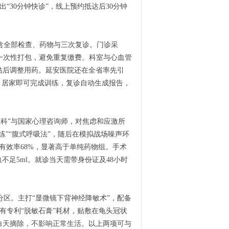
推出“30分钟快诊”，线上预约抵达后30分钟
，含全部检查、药物与三次复诊。门诊采
能一次性打包，避免重复缴费。科室与心血管
估后调整用药。延安医院还在全省率先引
，居家即可完成训练，复诊自动生成报告，
理科”与国家心理咨询师，对焦虑和应激所
”“腹式呼吸法”，随后在模拟战场噪声环
有效率68%，显著高于单纯药物组。手术
不足5ml。就诊当天需带身份证及48小时
分区。主打“显微镜下背神经降敏术”，配备
院还有专利“脱敏石膏”耗材，贴敷在龟头冠状
白天摘除，不影响正常生活。以上两项可与