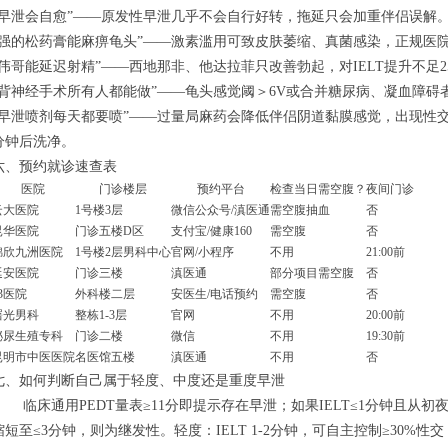
“早泄会自愈”——原发性早泄几乎不会自行好转，拖延只会加重伴侣误解
“强的松药膏能麻痹龟头”——激素滥用可致皮肤萎缩、真菌感染，正规医
“伟哥能延迟射精”——西地那非、他达拉菲只改善勃起，对IELT提升不足2
“背神经手术所有人都能做”——龟头感觉阈＞6V或合并糖尿病、凝血障碍
“早泄喷剂每天都要喷”——过量局麻药会降低伴侣阴道黏膜感觉，出现性交
分钟后洗净。
六、预约就诊速查表
医院
门诊楼层
预约平台
检查当日需空腹？
夜间门诊
云大医院
1号楼3层
微信公众号/滇医通
需空腹抽血
否
昆华医院
门诊五楼D区
支付宝/健康160
需空腹
否
锦欣九洲医院
1号楼2层男科中心
官网/小程序
不用
21:00前
延安医院
门诊三楼
滇医通
部分项目需空腹
否
3医院
外科楼二层
安医生/电话预约
需空腹
否
曙光男科
整栋1-3层
官网
不用
20:00前
泌尿生殖专科
门诊二楼
微信
不用
19:30前
昆明市中医医院
名医馆五楼
滇医通
不用
否
七、如何判断自己属于轻度、中度还是重度早泄
临床通用PEDT量表≥11分即提示存在早泄；如果IELT≤1分钟且
缩短至≤3分钟，则为继发性。轻度：IELT 1-2分钟，可自主控制≥30%性交；