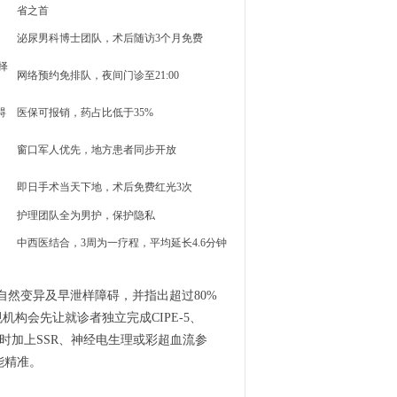
省之首
泌尿男科博士团队，术后随访3个月免费
择
网络预约免排队，夜间门诊至21:00
碍
医保可报销，药占比低于35%
窗口军人优先，地方患者同步开放
即日手术当天下地，术后免费红光3次
护理团队全为男护，保护隐私
中西医结合，3周为一疗程，平均延长4.6分钟
然变异及早泄样障碍，并指出超过80%
构会先让就诊者独立完成CIPE-5、
时加上SSR、神经电生理或彩超血流参
能精准。