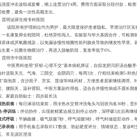
低强度冲击波组成套餐，纲上连贯治疗4周。费用方面采取分段付款，检查费1
需收费，避免一次性高额支出。
7. 昆明泌尿生殖专科医院
该院所有护理岗位均为男护，最大限度保护患者隐私。早泄治疗区实行
＋一名康复师全程陪同，杜绝异性闯入。实验室与华大基因合作，可检测
脲原体或厌氧菌感染，以免漏诊慢性细菌性前列腺炎导致的继发性早泄。
抗生素＋抗菌生物膜治疗，再进入脱敏阶段，复发率低于6%。
8. 昆明市中医医院
中医男科使用“肝郁-心肾不交”基本病机辨证，自拟龙胆泻肝汤合酸枣
电针选取关元、气海、三阴交、会阴四穴，每周3次，疗程结束检测5-羟色
精”袋泡茶，含沙苑子、芡实、莲须等8味药材，方便患者居家继续调理。
门、腰阳关，温补肾阳。中医方案副作用低，适合合并慢性病或不愿长期
四、家庭自助贴士：四步延长法
预热前奏：
每日淋浴结束前，用冷热水交替冲洗龟头与冠状沟各30秒，坚持
动-停训练：
伴侣协作，出现射精紧迫感立刻停止动作，深呼吸5次后再继续
腹式呼吸：
平躺曲膝，吸气鼓腹7秒，呼气缩腹9秒，呼气时做提肛动作，
记录表格：
用手机备忘录取IELT数值、勃起硬度评分、情绪状态，复诊
五、常见误区澄清