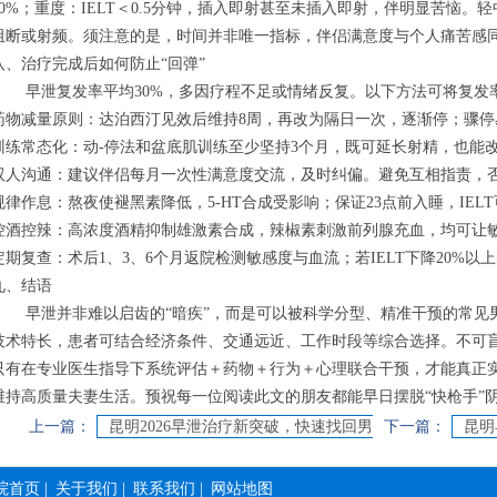
30%；重度：IELT＜0.5分钟，插入即射甚至未插入即射，伴明显苦恼
阻断或射频。须注意的是，时间并非唯一指标，伴侣满意度与个人痛苦感
八、治疗完成后如何防止“回弹”
早泄复发率平均30%，多因疗程不足或情绪反复。以下方法可将复发率
药物减量原则：达泊西汀见效后维持8周，再改为隔日一次，逐渐停；骤停
训练常态化：动-停法和盆底肌训练至少坚持3个月，既可延长射精，也能
双人沟通：建议伴侣每月一次性满意度交流，及时纠偏。避免互相指责，
规律作息：熬夜使褪黑素降低，5-HT合成受影响；保证23点前入睡，IELT
控酒控辣：高浓度酒精抑制雄激素合成，辣椒素刺激前列腺充血，均可让
定期复查：术后1、3、6个月返院检测敏感度与血流；若IELT下降20%以
九、结语
早泄并非难以启齿的“暗疾”，而是可以被科学分型、精准干预的常见
技术特长，患者可结合经济条件、交通远近、工作时段等综合选择。不可盲信
只有在专业医生指导下系统评估＋药物＋行为＋心理联合干预，才能真正实
维持高质量夫妻生活。预祝每一位阅读此文的朋友都能早日摆脱“快枪手”
上一篇：
昆明2026早泄治疗新突破，快速找回男
下一篇：
昆明
人尊严
光，
院首页
|
关于我们
|
联系我们
|
网站地图