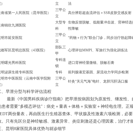
院）
立
法
三甲公
云南省第一人民医院（昆华医院）
高分辨彩超血流评估＋SSR皮肤交感反射
立
大型专
生物反馈脱敏、低能量冲击波、背神经选
云南锦欣九洲医院
科
性降敏
三甲公
昆明市延安医院
“药物＋行为”联合门诊，同步治疗勃起障
立
部队三
成都军区昆明总医院（43医院）
心理评估MMPI、军旅行为强化训练法
甲
专科连
昆明曙光男科医院
进口背神经显微镜、脱敏石膏
锁
昆明泌尿生殖专科医院
专科
前列腺液宏基因、尿流动力学同步检测
昆明市中医医院（云南中医学院附
三甲公
针灸“关元气海”电针、龙胆泻肝汤口服
院）
立
二、早泄分型与科学评估流程
最新《中国男科疾病诊疗指南》把早泄按病因划为原发性、继发性、自
的患者需要“多模态评估”：病史＋量表＋体格＋实验室＋神经电生理。正规机
PEDT两份量表，再由医生行生殖器查体、甲状腺及性激素六项检测，必要
数。只有先区分是神经敏感、激素异常、炎症刺激还是心理因素，治疗才
三、昆明8家医院具体优势与就诊细节