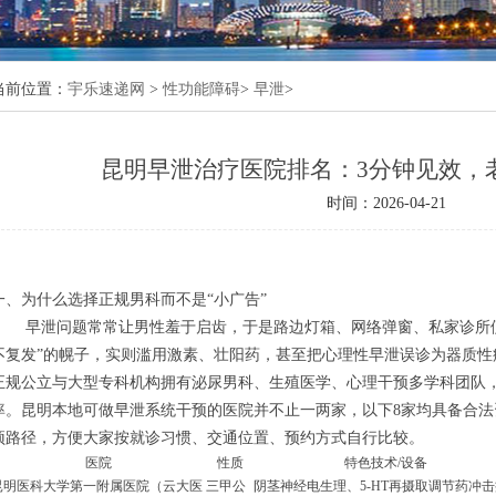
当前位置：
宇乐速递网
>
性功能障碍
>
早泄
>
昆明早泄治疗医院排名：3分钟见效，
与科学治疗方案
时间：2026-04-21
意事项
多少
一、为什么选择正规男科而不是“小广告”
早泄问题常常让男性羞于启齿，于是路边灯箱、网络弹窗、私家诊所便
不复发”的幌子，实则滥用激素、壮阳药，甚至把心理性早泄误诊为器质性
正规公立与大型专科机构拥有泌尿男科、生殖医学、心理干预多学科团队
率。昆明本地可做早泄系统干预的医院并不止一两家，以下8家均具备合
预路径，方便大家按就诊习惯、交通位置、预约方式自行比较。
医院
性质
特色技术/设备
昆明医科大学第一附属医院（云大医
三甲公
阴茎神经电生理、5-HT再摄取调节药冲