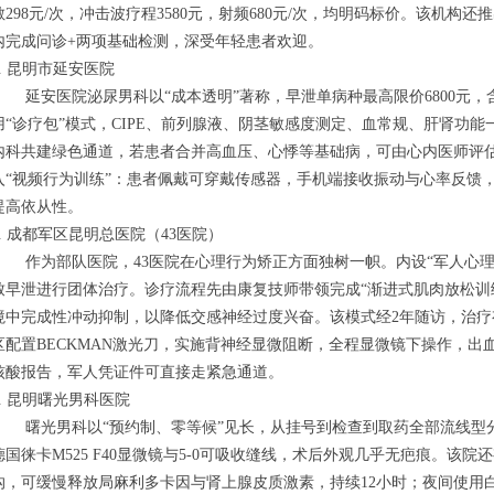
敏298元/次，冲击波疗程3580元，射频680元/次，均明码标价。该机构还
内完成问诊+两项基础检测，深受年轻患者欢迎。
4. 昆明市延安医院
延安医院泌尿男科以“成本透明”著称，早泄单病种最高限价6800元
用“诊疗包”模式，CIPE、前列腺液、阴茎敏感度测定、血常规、肝肾功
内科共建绿色通道，若患者合并高血压、心悸等基础病，可由心内医师评
入“视频行为训练”：患者佩戴可穿戴传感器，手机端接收振动与心率反馈
提高依从性。
5. 成都军区昆明总医院（43医院）
作为部队医院，43医院在心理行为矫正方面独树一帜。内设“军人心
致早泄进行团体治疗。诊疗流程先由康复技师带领完成“渐进式肌肉放松训练
境中完成性冲动抑制，以降低交感神经过度兴奋。该模式经2年随访，治疗
区配置BECKMAN激光刀，实施背神经显微阻断，全程显微镜下操作，出血
核酸报告，军人凭证件可直接走紧急通道。
6. 昆明曙光男科医院
曙光男科以“预约制、零等候”见长，从挂号到检查到取药全部流线型
德国徕卡M525 F40显微镜与5-0可吸收缝线，术后外观几乎无疤痕。该
沟，可缓慢释放局麻利多卡因与肾上腺皮质激素，持续12小时；夜间使用