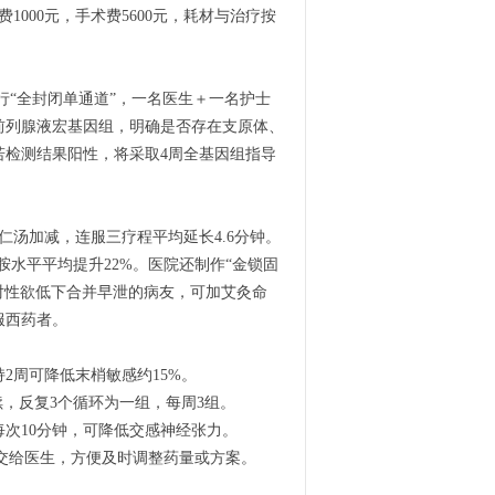
000元，手术费5600元，耗材与治疗按
“全封闭单通道”，一名医生＋一名护士
前列腺液宏基因组，明确是否存在支原体、
若检测结果阳性，将采取4周全基因组指导
仁汤加减，连服三疗程平均延长4.6分钟。
胺水平平均提升22%。医院还制作“金锁固
对性欲低下合并早泄的病友，可加艾灸命
服西药者。
2周可降低末梢敏感约15%。
，反复3个循环为一组，每周3组。
每次10分钟，可降低交感神经张力。
时交给医生，方便及时调整药量或方案。