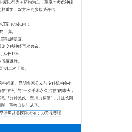
。轻中度以行为＋药物为主，重度才考虑神经
同样重要，双方应同步接受评估。
压到10%以内：
易回弹。
改善勃起强度。
否则交感神经再次兴奋。
可延长15%。
敏感度反弹。
上即刻二次干预。
男科问题。昆明多家公立与专科机构各有
“神药”与“一次手术永久治愈”的噱头，
现“3分钟见效、坚持力翻倍”，并且长期
阴影，重拾自信与从容。
早泄男赴美医院求治：30天花费曝
成功率惊人还是踩坑？