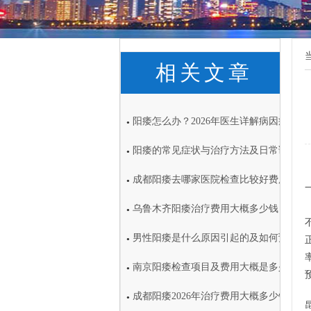
相关文章
阳痿怎么办？2026年医生详解病因症状
●
阳痿的常见症状与治疗方法及日常调理注
●
成都阳痿去哪家医院检查比较好费用大概
●
乌鲁木齐阳痿治疗费用大概多少钱
●
男性阳痿是什么原因引起的及如何预防
●
南京阳痿检查项目及费用大概是多少
●
成都阳痿2026年治疗费用大概多少钱
●