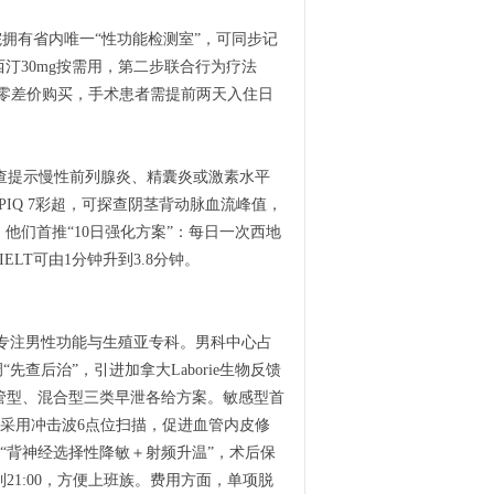
院拥有省内唯一“性功能检测室”，可同步记
汀30mg按需用，第二步联合行为疗法
零差价购买，手术患者需提前两天入住日
查提示慢性前列腺炎、精囊炎或激素水平
IQ 7彩超，可探查阴茎背动脉血流峰值，
们首推“10日强化方案”：每日一次西地
ELT可由1分钟升到3.8分钟。
后专注男性功能与生殖亚专科。男科中心占
先查后治”，引进加拿大Laborie生物反馈
血管型、混合型三类早泄各给方案。敏感型首
血管型采用冲击波6点位扫描，促进血管内皮修
用“背神经选择性降敏＋射频升温”，术后保
21:00，方便上班族。费用方面，单项脱