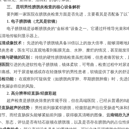
三、 昆明男性膀胱炎检查的核心设备解析
要判断一家医院在膀胱炎检查方面是否先进，主要看其是否配备了以
1. 电子膀胱镜（尤其是软镜）
电子膀胱镜是诊断膀胱炎的“金标准”设备之一。它通过纤维导光束和
高清地传输到显示器上。
高清成像技术：
先进的电子膀胱镜具备10倍以上的放大倍率，能够清晰地
胱炎患者，医生可以直观地看到黏膜充血、水肿、糜烂的情况，甚至能发
软镜与硬镜的区别：
传统的硬性膀胱镜检查虽然清晰，但患者痛苦较大，
洲医院
引进的先进软性电子膀胱镜，镜体柔软，可弯曲，检查过程中对尿
疼痛感。对于尿道敏感或存在轻微狭窄的男性患者，软镜提供了极大的舒
活检功能：
在观察到可疑病变（如膀胱肉芽肿、早期膀胱肿瘤）时，先进
避免漏诊癌症的风险。
2. 高分辨率经直肠/经腹彩超
超声检查是膀胱炎筛查的常规手段，但在高端医院，已经从普通的B超升
经直肠超声的优势：
男性前列腺紧邻膀胱，经腹部超声往往受肠道气体和
细节。而经直肠探头能够紧贴前列腺，获得极其清晰的图像。
云南锦欣九
小、形态，评估是否有结石嵌顿在膀胱颈，以及是否存在膀胱内的占位性