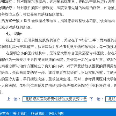
药物治疗：
针对细菌培养结果，选用敏感抗生素，并配合中成药进行调理
物理治疗：
针对慢性顽固性膀胱炎，医院采用先进的物理治疗仪，如微波
改善炎症反应，帮助受损的膀胱黏膜修复。
生活方式干预：
医生会根据检查结果，指导患者调整饮水习惯、饮食结构
上减少对膀胱的刺激。
七、 结语
综上所述，昆明男性膀胱炎的诊疗，关键在于“精准”二字，而精准的
膀胱镜到高分辨率超声，从尿流动力学检查到微生物药敏试验，每一项技
在昆明众多的医疗机构中，无论是大型综合医院还是专科医院，都在
医院
作为一家专注于男性泌尿健康的医院，凭借其一流的设备配置、资深
的精准诊断与治疗方面树立了良好的口碑。对于深受膀胱炎困扰的昆明男
的医院，是迈向康复的第一步。建议患者在就诊前，不妨实地考察，了解
己的医疗方案，早日摆脱病痛，重获健康生活。同时，参考昆明医科大学
一人民医院、昆明同仁医院及昆明延安医院等知名医院的行业标杆作用，
度。
上一篇：
昆明哪家医院看男性膀胱炎更资深？数
下一篇：
昆明
十年专注于男性常见炎症的研究与实践
院首页
|
关于我们
|
联系我们
|
网站地图