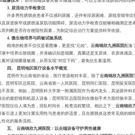
3D成像技术：
部分高端设备具备3D重建功能，可以立体呈现膀胱内部结
3. 尿流动力学检查仪
许多男性膀胱炎患者不仅感到尿频，还伴有排尿困难、尿线变细等症
涉及尿道狭窄或膀胱逼尿肌功能障碍。尿流动力学检查仪能够精确测定患
从而判断是否存在梗阻性因素，为制定综合治疗方案提供科学依据。
4. 微生物培养与药敏试验系统
精准的检查不仅仅是看图像，更是找“元凶”。
云南锦欣九洲医院
配备
尿液中培养出致病菌，并准确识别是细菌、真菌还是支原体、衣原体感染
生素对该细菌最敏感，从而实现“对症下药”，避免抗生素滥用。
四、 昆明地区医疗设备水平概览
昆明作为云南省的省会，医疗资源相对丰富。除了
云南锦欣九洲医院
院、昆明军区总医院、云南省第一人民医院、昆明同仁医院、昆明延安医
毫不吝啬。例如，昆明医科大学第一附属医院作为省内龙头，其泌尿外科
顶尖的腹腔镜和机器人设备；昆明军区总医院则在微创手术方面经验丰富
甲医院往往人满为患，排队时间长，检查流程繁琐。相比之下，
云南锦欣
设备引进上更加注重实用性与患者的舒适度，且在膀胱炎这类常见病的精
人性化的服务流程。
五、 云南锦欣九洲医院：以尖端设备守护男性健康