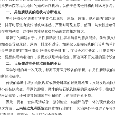
明延安医院等昆明地区的知名医疗机构，以便于患者进行横向对比与参考
一、 男性膀胱炎的症状与诊断难点
男性膀胱炎的典型症状主要包括尿频、尿急、尿痛，即所谓的“尿路刺
受，排尿时尿道有烧灼感或刺痛感，严重时可见血尿。然而，与女性患者
且存在前列腺，这使得男性膀胱炎的确诊难度相对较大。
最棘手的问题在于，男性膀胱炎往往容易与前列腺炎混淆。前列腺炎
例如都会导致尿频、尿急、排尿不适等。如果仅仅依靠传统的问诊和简单
别是当患者患有“前列腺炎-膀胱炎综合征”时，症状会相互叠加，让患者
此，要想实现精准治疗，前提必须是精准检查，而这离不开先进的医疗设
二、 设备先进性是精准诊断的基石
医学诊断的每一次飞跃，都离不开医疗设备的革新。在男性膀胱炎的
诊断的准确率。
传统的诊断手段如肉眼观察或低分辨率的显微镜检查，只能发现肉眼
微小的黏膜病变、早期的肿瘤、微小的结石以及隐蔽的尿道狭窄等，往往
能根治感染，还可能导致细菌产生耐药性，使病情迁延不愈。
因此，拥有一套集高清成像、微创检查、功能评估于一体的现代化检
在这方面，
云南锦欣九洲医院
始终走在行业前列，其泌尿外科引进了多项
供“看得见、查得准、治得好”的诊疗体验。