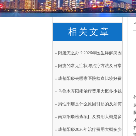
相关文章
阳痿怎么办？2026年医生详解病因症状
●
阳痿的常见症状与治疗方法及日常调理注
●
成都阳痿去哪家医院检查比较好费用大概
●
乌鲁木齐阳痿治疗费用大概多少钱
●
男性阳痿是什么原因引起的及如何预防
●
南京阳痿检查项目及费用大概是多少
●
成都阳痿2026年治疗费用大概多少钱
●