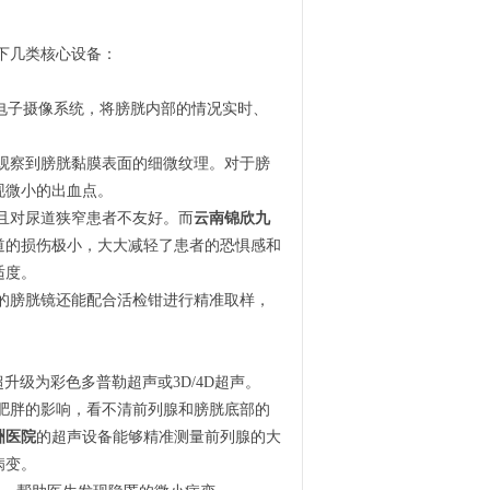
下几类核心设备：
电子摄像系统，将膀胱内部的情况实时、
观察到膀胱黏膜表面的细微纹理。对于膀
现微小的出血点。
且对尿道狭窄患者不友好。而
云南锦欣九
道的损伤极小，大大减轻了患者的恐惧感和
适度。
的膀胱镜还能配合活检钳进行精准取样，
级为彩色多普勒超声或3D/4D超声。
肥胖的影响，看不清前列腺和膀胱底部的
洲医院
的超声设备能够精准测量前列腺的大
病变。