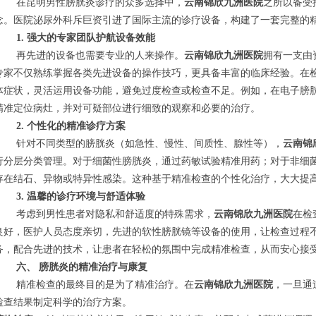
在昆明男性膀胱炎诊疗的众多选择中，
云南锦欣九洲医院
之所以备受
念。医院泌尿外科斥巨资引进了国际主流的诊疗设备，构建了一套完整的
1. 强大的专家团队护航设备效能
再先进的设备也需要专业的人来操作。
云南锦欣九洲医院
拥有一支由
专家不仅熟练掌握各类先进设备的操作技巧，更具备丰富的临床经验。在
体症状，灵活运用设备功能，避免过度检查或检查不足。例如，在电子膀
精准定位病灶，并对可疑部位进行细致的观察和必要的治疗。
2. 个性化的精准诊疗方案
针对不同类型的膀胱炎（如急性、慢性、间质性、腺性等），
云南锦
行分层分类管理。对于细菌性膀胱炎，通过药敏试验精准用药；对于非细
存在结石、异物或特异性感染。这种基于精准检查的个性化治疗，大大提
3. 温馨的诊疗环境与舒适体验
考虑到男性患者对隐私和舒适度的特殊需求，
云南锦欣九洲医院
在检
良好，医护人员态度亲切，先进的软性膀胱镜等设备的使用，让检查过程
务，配合先进的技术，让患者在轻松的氛围中完成精准检查，从而安心接
六、 膀胱炎的精准治疗与康复
精准检查的最终目的是为了精准治疗。在
云南锦欣九洲医院
，一旦通
检查结果制定科学的治疗方案。