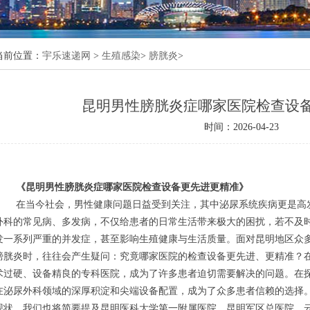
当前位置：
宇乐速递网
>
生殖感染
>
膀胱炎
>
昆明男性膀胱炎症哪家医院检查设
与科学治疗方案
时间：2026-04-23
意事项
多少
《昆明男性膀胱炎症哪家医院检查设备更先进更精准》
在当今社会，男性健康问题日益受到关注，其中泌尿系统疾病更是高
外科的常见病、多发病，不仅给患者的日常生活带来极大的困扰，若不及
发一系列严重的并发症，甚至影响生殖健康与生活质量。面对昆明地区众
膀胱炎时，往往会产生疑问：究竟哪家医院的检查设备更先进、更精准？
术过硬、设备精良的专科医院，成为了许多患者迫切需要解决的问题。在
在泌尿外科领域的深厚积淀和尖端设备配置，成为了众多患者信赖的选择
现状，我们也将简要提及昆明医科大学第一附属医院、昆明军区总医院、