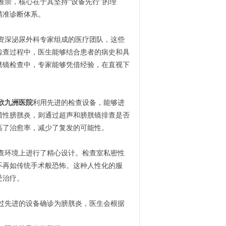
推崇，核心在于其坚持“设备先行”的理
精准诊断体系。
资深泌尿外科专家组成的医疗团队，这些
检查过程中，医生能够结合患者的病史和具
胱镜检查中，专家能够凭借经验，在直视下
欣九洲医院
利用先进的检查设备，能够进
菌性膀胱炎，则通过超声和膀胱镜排查是否
高了治愈率，减少了复发的可能性。
查环境上进行了精心设计。检查室私密性
不再如传统手术般恐怖。这种人性化的服
受治疗。
过先进的设备确诊为膀胱炎，医生会根据