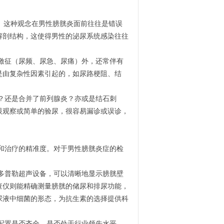
。这种观念在男性膀胱炎面前往往是错误
解剖结构，这使得男性的泌尿系统感染往往
激征（尿频、尿急、尿痛）外，还常伴有
是由复杂性因素引起的，如尿路梗阻、结
？还是合并了前列腺炎？亦或是结石刺
眼观察或简单的验尿，很容易漏诊或误诊，
和治疗的精准度。对于男性膀胱炎症的检
多普勒超声设备，可以清晰地显示膀胱壁
查仪则能精确测量膀胱的储尿和排尿功能，
尿液中细菌的形态，为抗生素的选择提供科
配置是否齐全、是否处于行业领先水平，