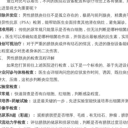
通过对比可以看出，不同的医院在设备配置和诊疗理念上各有侧重。
先进显得尤为重要呢？
排除并发症：
男性膀胱炎往往不是孤立存在的，极易与前列腺炎、精囊炎
特异性抗原（PSA）检测，能帮助医生全面排查其他潜在病灶，避免漏诊
精准用药：
传统的尿常规只能显示是否有白细胞，但无法判断是哪种细菌
备，医生可以准确知道是哪种细菌在作祟，并筛选出最敏感的抗生素，实现
微创可视治疗：
对于严重的膀胱炎或伴有结石的情况，先进的微创设备能
大程度减少对患者身体的二次伤害。
五、 男性膀胱炎的检查流程详解
如果您打算前往上述医院进行检查，以下是一个标准的、基于先进设
专业问诊与体格检查：
医生会详细询问您的症状发作时间、诱因、既往病
肿大、压痛，这初步判断炎症范围。
实验室检查：
尿常规：
快速筛查是否有白细胞、红细胞，判断感染程度。
尿培养+药敏试验：
这是最关键的一步，先进实验室能快速培养出细菌并
影像学检查：
泌尿系B超（彩超）：
观察膀胱壁是否增厚、毛糙，有无结石、肿瘤，膀
尿流动力学检查：
评估膀胱的储尿和排尿功能，判断是否有膀胱过度活动