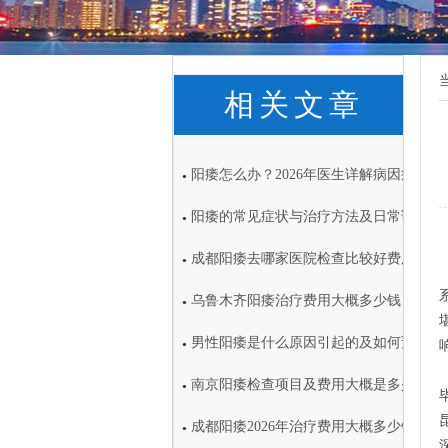
相关文章
阳痿怎么办？2026年医生详解病因症状
●
阳痿的常见症状与治疗方法及日常调理注
●
成都阳痿去哪家医院检查比较好费用大概
●
乌鲁木齐阳痿治疗费用大概多少钱
●
男性阳痿是什么原因引起的及如何预防
●
南京阳痿检查项目及费用大概是多少
●
成都阳痿2026年治疗费用大概多少钱
●