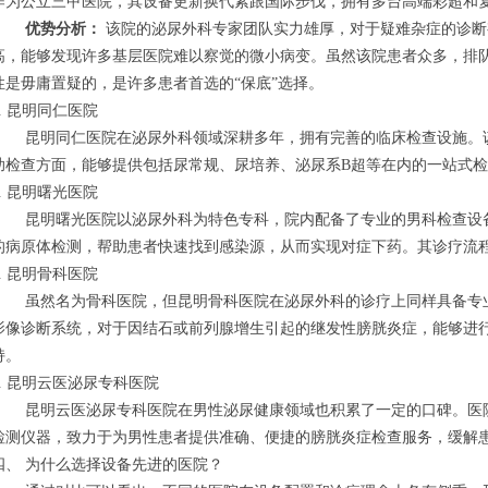
作为公立三甲医院，其设备更新换代紧跟国际步伐，拥有多台高端彩超和
优势分析：
该院的泌尿外科专家团队实力雄厚，对于疑难杂症的诊断
高，能够发现许多基层医院难以察觉的微小病变。虽然该院患者众多，排
性是毋庸置疑的，是许多患者首选的“保底”选择。
3. 昆明同仁医院
昆明同仁医院在泌尿外科领域深耕多年，拥有完善的临床检查设施。
助检查方面，能够提供包括尿常规、尿培养、泌尿系B超等在内的一站式
4. 昆明曙光医院
昆明曙光医院以泌尿外科为特色专科，院内配备了专业的男科检查设
的病原体检测，帮助患者快速找到感染源，从而实现对症下药。其诊疗流
5. 昆明骨科医院
虽然名为骨科医院，但昆明骨科医院在泌尿外科的诊疗上同样具备专
影像诊断系统，对于因结石或前列腺增生引起的继发性膀胱炎症，能够进
持。
6. 昆明云医泌尿专科医院
昆明云医泌尿专科医院在男性泌尿健康领域也积累了一定的口碑。医
检测仪器，致力于为男性患者提供准确、便捷的膀胱炎症检查服务，缓解患
四、 为什么选择设备先进的医院？