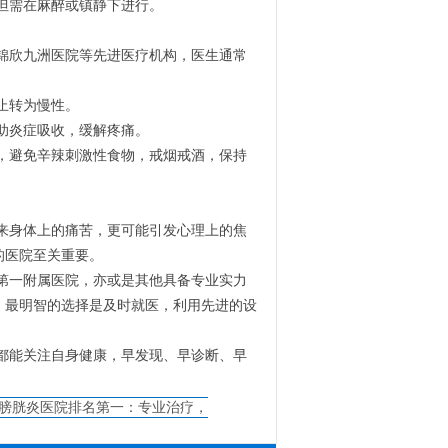
但需在麻醉或镇静下进行。
锦欣九洲医院等先进医疗机构，医生通常
止转为慢性。
助炎症吸收，缓解疼痛。
，避免辛辣刺激性食物，戒烟戒酒，保持
来身体上的痛苦，更可能引发心理上的焦
的医院至关重要。
第一附属医院，亦或是其他具备专业实力
，最明智的选择是及时就医，利用先进的设
都能关注自身健康，早发现、早诊断、早
膀胱炎医院排名第一：专业治疗，
碑好，患者首选！