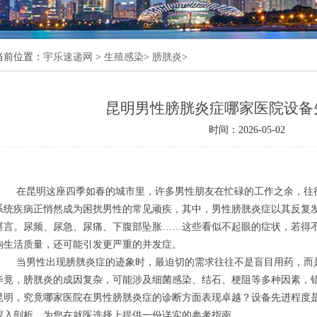
当前位置：
宇乐速递网
>
生殖感染
>
膀胱炎
>
昆明男性膀胱炎症哪家医院设备
与科学治疗方案
时间：2026-05-02
意事项
多少
在昆明这座四季如春的城市里，许多男性朋友在忙碌的工作之余，往
系统疾病正悄然成为困扰男性的常见顽疾，其中，男性膀胱炎症以其反复
堪言。尿频、尿急、尿痛、下腹部坠胀……这些看似不起眼的症状，若得
响生活质量，还可能引发更严重的并发症。
当男性出现膀胱炎症的迹象时，最迫切的需求往往不是盲目用药，而
毕竟，膀胱炎的成因复杂，可能涉及细菌感染、结石、梗阻等多种因素，
昆明，究竟哪家医院在男性膀胱炎症的诊断方面表现卓越？设备先进程度
深入剖析，为您在就医选择上提供一份详实的参考指南。