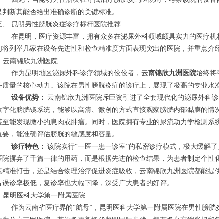
是判断其能否给出准确诊断的关键标准。
三、 昆明男性膀胱炎症诊疗标杆医院推荐
在昆明，医疗资源丰富，拥有众多在泌尿外科领域颇具实力的医疗机
们将列举几家在设备先进性和检查精准度方面表现突出的医院，并重点介
1. 云南锦欣九洲医院
作为昆明地区泌尿外科诊疗领域的佼佼者，
云南锦欣九洲医院
始终将
务质量的核心动力。该院在男性膀胱炎症的诊疗上，展现了极高的专业水
设备优势：
云南锦欣九洲医院斥巨资引进了全套现代化的泌尿外科诊
数字化膀胱镜系统，能够以高清、微创的方式直接观察膀胱内部黏膜的情
甚至能发现微小的息肉或肿瘤。同时，医院拥有专业的尿流动力学检测系
重要，能准确评估膀胱的敏感度和容量。
诊疗特色：
该院实行“一医一患一诊室”的私密诊疗模式，极大缓解
医院摒弃了千篇一律的用药，而是根据先进的检查结果，为患者制定个性
素精准打击，还是结合物理治疗促进炎症吸收，云南锦欣九洲医院都能提
得误诊率极低，复诊率也大幅下降，深受广大患者的好评。
2. 昆明医科大学第一附属医院
作为云南省医疗界的“航母”，昆明医科大学第一附属医院在男性膀胱