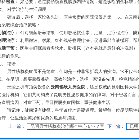
专科检查：
如必要，通过膀胱镜直视膀胱内部情况，这是诊断的金标准，
六、 科学治疗与生活调理
确诊后，选择一家设备先进、医生负责的医院仅仅是第一步。在云南
会采取综合治疗策略：
药物治疗：
针对细菌培养结果，使用敏感抗生素，足量、足疗程治疗，防
物理治疗：
利用微波、射频、红外线等物理疗法，促进局部血液循环，帮
生活干预：
医生会叮嘱患者多饮水、勤排尿（这本身就是最好的冲洗剂）
规律的作息。
七、 结语
男性膀胱炎症虽不是绝症，但却是一种非常折磨人的疾病。它不仅带
虑。在昆明，想要获得准确、高效的治疗，选择一家设备先进、检查精准
无论是拥有顶尖设备的
云南锦欣九洲医院
，还是权威的昆明医科大学
的医疗机构，它们共同构成了昆明男性泌尿健康的保障网。对于患者而言
备查明病因，对症下药，早日摆脱炎症困扰，重获健康生活。
请记住，健康没有捷径，科学诊疗才是硬道理。希望每一位昆明男性
治疗，让生活远离尿频尿急的尴尬与烦恼。
上一篇：
昆明男性膀胱炎治疗哪个中心专业？官
下一篇：
昆明
方推荐具备高度自律意识的示范性医疗点
口