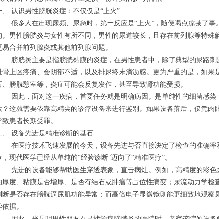
一、 认识男性膀胱炎症：不仅仅是“上火”
很多人在出现尿频、尿急时，第一反应是“上火”，随便喝点凉茶了事
的。男性膀胱炎与女性有所不同，男性的尿道较长，且存在前列腺等特殊
更易合并前列腺炎或其他前列腺问题。
膀胱炎主要是指膀胱黏膜的炎症，在男性患者中，除了典型的尿路刺
耻骨上区疼痛、会阴部不适，以及排尿终末滴沥感。更为严重的是，如果
石、膀胱憩室等，炎症可能会反复发作，甚至导致肾功能受损。
因此，面对这一疾病，首要任务就是明确病因。是单纯性的细菌感染
激？这就需要依靠高精尖的诊疗设备来进行鉴别。如果设备落后，仅凭肉
导致患者长期受罪。
二、 设备先进是精准诊断的基石
在医疗技术飞速发展的今天，设备先进与否直接决定了检查的准确率
查，现代医学已经从单纯的“经验诊断”迈向了“精准医疗”。
先进的设备能够帮助医生穿透表象，直击病灶。例如，高精度的彩色
的厚度、粘膜是否增厚、是否有结石或肿瘤等占位性病变；尿流动力学检
判断是否存在膀胱逼尿肌功能异常；而高倍电子显微镜则能更细致地观察
学依据。
因此，当昆明男性朋友在寻找治疗膀胱炎的医院时，考察该院的设备