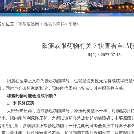
当前位置：
宇乐速递网
>
性功能障碍
>
阳痿
>
阳痿或跟药物有关？快查看自己
与科学治疗方案
时间：2023-07-15
意事项
多少
阳痿在医学上又称为勃起功能障碍，也就是说男性无法持续获得或是
康，同时也会破坏家庭和谐，阳痿的病因相当复杂，其中跟药物有关。
哪些药物可能会造成阳痿？
1、利尿降压药
大部分降压药可造成勃起功能障碍，降压药类型不一样，对勃起功能
塞米、螺内酯等利尿降压药。之所以该药会造成勃起功能障碍，主要原因
内组织供血，影响阴茎正常勃起功能；一种是此药可降低血液中锌离子和
作用与黄体酮、抗雄性激素差不多，长时间用可降低睾酮水平，从而影响