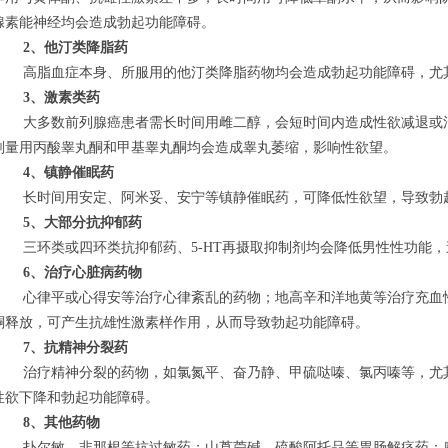
腺素能神经均会造成勃起功能障碍。
2、他汀类降脂药
高脂血症本身、所服用的他汀类降脂药物均会造成勃起功能障碍，尤
3、激素类药
大多数前列腺癌患者需长时间用雌二醇，会短时间内造成性欲减退或
剂量用丙酸睾丸酮和甲基睾丸酮均会造成睾丸萎缩，影响性欲望。
4、镇静催眠药
长时间用安定、阿米妥、安宁等镇静催眠药，可降低性欲望，导致勃
5、大部分抗抑郁药
三环类或四环类抗抑郁药、5-HT再摄取抑制剂均会降低男性性功能
6、治疗心脏病药物
心律平或心得安等治疗心律紊乱的药物；地高辛和洋地黄等治疗充血
酮释放，可产生抗雄性激素样作用，从而导致勃起功能障碍。
7、抗精神分裂药
治疗精神分裂的药物，如氯氮平、奋乃静、甲硫哒嗪、氯丙嗪等，尤其
性欲下降和勃起功能障碍。
8、其他药物
扑尔敏、非那根等抗过敏药；山莨菪碱、硫酸阿托品等胃肠解痉药；