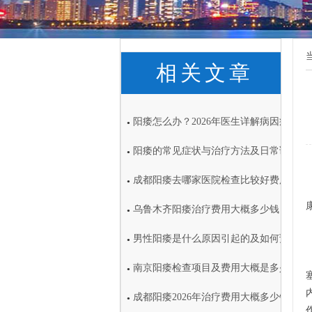
相关文章
阳痿怎么办？2026年医生详解病因症状
●
阳痿的常见症状与治疗方法及日常调理注
●
成都阳痿去哪家医院检查比较好费用大概
●
乌鲁木齐阳痿治疗费用大概多少钱
●
男性阳痿是什么原因引起的及如何预防
●
南京阳痿检查项目及费用大概是多少
●
成都阳痿2026年治疗费用大概多少钱
●