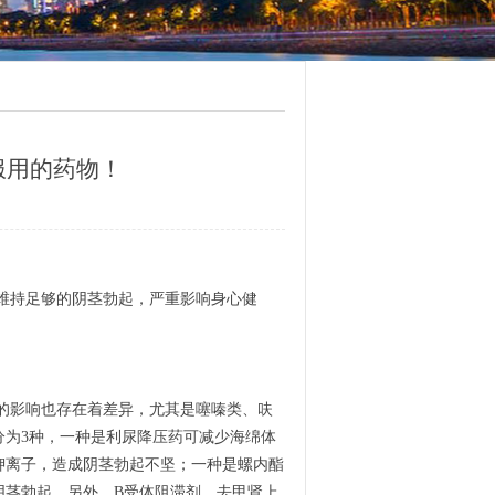
服用的药物！
维持足够的阴茎勃起，严重影响身心健
的影响也存在着差异，尤其是噻嗪类、呋
分为3种，一种是利尿降压药可减少海绵体
钾离子，造成阴茎勃起不坚；一种是螺内酯
阴茎勃起。另外，B受体阻滞剂、去甲肾上