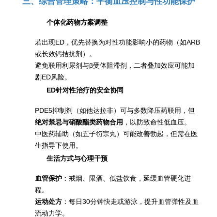
三、综合管理策略：平衡血压控制与性功能保护
个体化药物方案调整
若出现ED，优先替换为对性功能影响小的药物（如ARB
或长效钙拮抗剂）。
避免联用利尿剂与β受体阻滞剂，二者叠加效应可能加
剧ED风险。
ED针对性治疗的安全协同
PDE5抑制剂（如他达拉非）可与多数降压药联用，但
绝对禁忌与硝酸酯类药物合用
，以防致命性低血压。
中医药辅助（如五子衍宗丸）可能改善勃起，但需在医
生指导下使用。
生活方式与心理干预
血管保护
：戒烟、限酒、低盐饮食，延缓血管硬化进
程。
运动处方
：每日30分钟快走或游泳，提升血管弹性及血
流动力学。