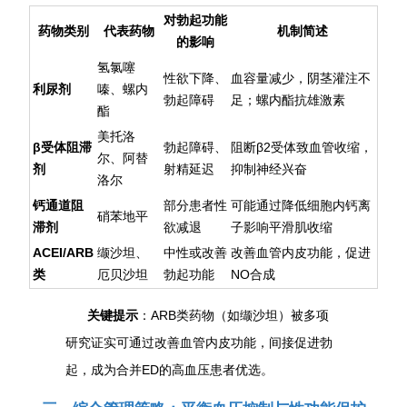
对勃起功能
药物类别
代表药物
机制简述
的影响
氢氯噻
性欲下降、
血容量减少，阴茎灌注不
利尿剂
嗪、螺内
勃起障碍
足；螺内酯抗雄激素
酯
美托洛
β受体阻滞
勃起障碍、
阻断β2受体致血管收缩，
尔、阿替
剂
射精延迟
抑制神经兴奋
洛尔
钙通道阻
部分患者性
可能通过降低细胞内钙离
硝苯地平
滞剂
欲减退
子影响平滑肌收缩
ACEI/ARB
缬沙坦、
中性或改善
改善血管内皮功能，促进
类
厄贝沙坦
勃起功能
NO合成
关键提示
：ARB类药物（如缬沙坦）被多项
研究证实可通过改善血管内皮功能，间接促进勃
起，成为合并ED的高血压患者优选。